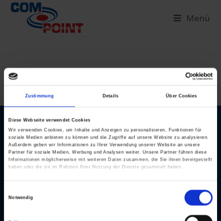
Menü
Zustimmung
Details
Über Cookies
Diese Webseite verwendet Cookies
Wir verwenden Cookies, um Inhalte und Anzeigen zu personalisieren, Funktionen für
Compoint GmbH
soziale Medien anbieten zu können und die Zugriffe auf unsere Website zu analysieren.
Hergenrother Str.2
Außerdem geben wir Informationen zu Ihrer Verwendung unserer Website an unsere
Partner für soziale Medien, Werbung und Analysen weiter. Unsere Partner führen diese
56452 Westerburg
Informationen möglicherweise mit weiteren Daten zusammen, die Sie ihnen bereitgestellt
+49 2663 9126 10
haben oder die sie im Rahmen Ihrer Nutzung der Dienste gesammelt haben.
info@com-point.de
support@com-point.de
E
Notwendig
i
Impressum
Datenschutzerklärung
Downloads
n